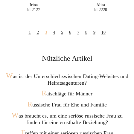
Irina
Alisa
id 2127
id 2220
1
2
3
4
5
6
7
8
9
10
Nützliche Artikel
W
as ist der Unterschied zwischen Dating-Websites und
Heiratsagenturen?
R
atschläge für Männer
R
ussische Frau für Ehe und Familie
W
as braucht es, um eine seriöse russische Frau zu
finden für eine ernsthafte Beziehung?
T
reffen mit einer seriösen russischen Frau