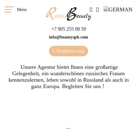
Menu
+7 905 255 08 59
info@beautyspb.com
Registrierung
Unsere Agentur bietet Ihnen eine großartige
Gelegenheit, ein wunderschönes russisches Frauen
kennenzulernen, leben sowohl in Russland als auch in
ganz Europa. Begleiten Sie uns !
Sie haben die Möglichkeit
eine Frau aus unserer
Wi
...
Agentur in jedem Land zu
uns
treffen.