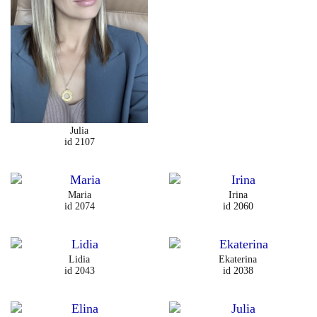
Julia
id 2107
Maria
Irina
id 2074
id 2060
Lidia
Ekaterina
id 2043
id 2038