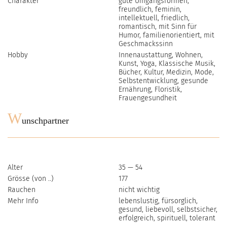
Charakter
gute Umgangsformen,
freundlich, feminin,
intellektuell, friedlich,
romantisch, mit Sinn für
Humor, familienorientiert, mit
Geschmackssinn
Hobby
Innenaustattung, Wohnen,
Kunst, Yoga, Klassische Musik,
Bücher, Kultur, Medizin, Mode,
Selbstentwicklung, gesunde
Ernährung, Floristik,
Frauengesundheit
W
unschpartner
Alter
35 — 54
Grösse (von ..)
177
Rauchen
nicht wichtig
Mehr Info
lebenslustig, fürsorglich,
gesund, liebevoll, selbstsicher,
erfolgreich, spirituell, tolerant