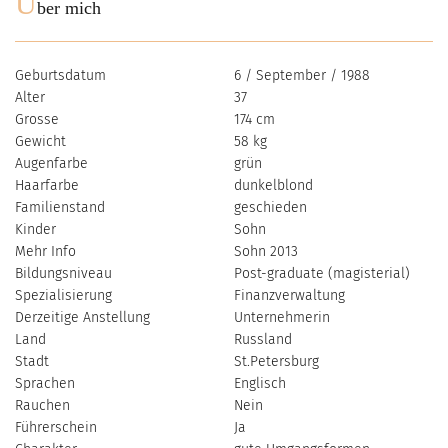
Ü
ber mich
Geburtsdatum
6 / September / 1988
Alter
37
Grosse
174 cm
Gewicht
58 kg
Augenfarbe
grün
Haarfarbe
dunkelblond
Familienstand
geschieden
Kinder
Sohn
Mehr Info
Sohn 2013
Bildungsniveau
Post-graduate (magisterial)
Spezialisierung
Finanzverwaltung
Derzeitige Anstellung
Unternehmerin
Land
Russland
Stadt
St.Petersburg
Sprachen
Englisch
Rauchen
Nein
Führerschein
Ja