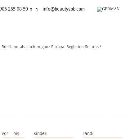
905 255 08 59
info@beautyspb.com
Russland als auch in ganz Europa. Begleiten Sie uns !
nd
ne
Unsere Frauen haben
ach
Englischkenntnisse.
.
Unsere Frauen