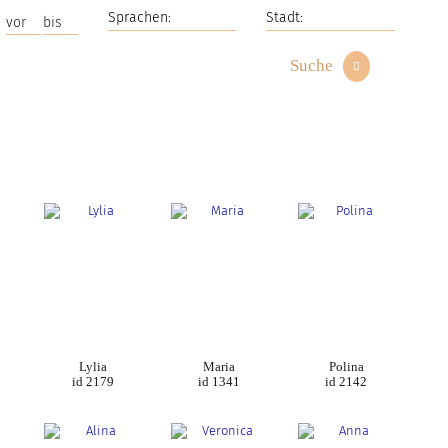
Suche
Lylia
Maria
Polina
id 2179
id 1341
id 2142