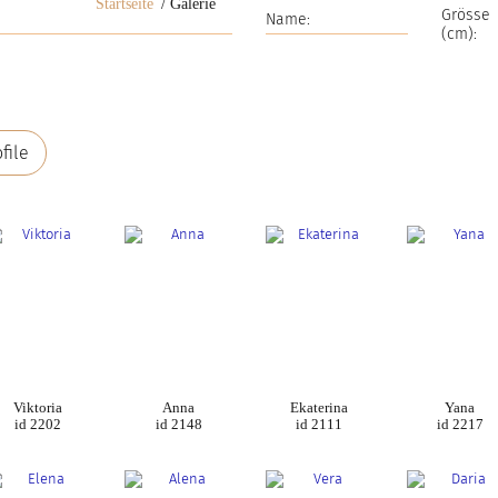
Startseite
Galerie
Grösse
(cm):
file
Viktoria
Anna
Ekaterina
Yana
id 2202
id 2148
id 2111
id 2217