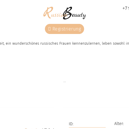
+7 
Registrierung
eit, ein wunderschönes russisches Frauen kennenzulernen, leben sowohl in 
Wir beraten Sie u
Wir kennen alle Frauen
suchen für Sie ei
aus unserer Agentur
Partnerin exakt n
...
persönlich.
Ihren Wünschen
Privileg
Unterstützung
Alter: