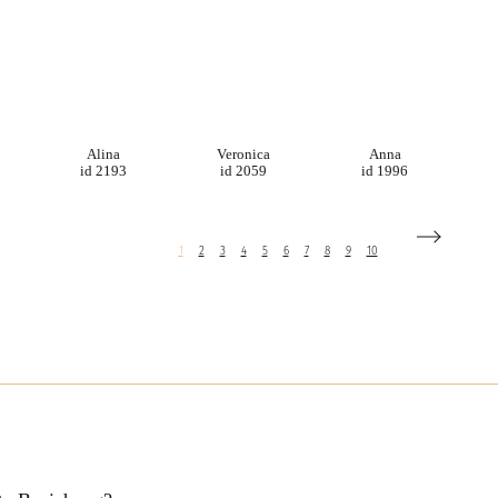
Alina
Veronica
Anna
id 2193
id 2059
id 1996
1
2
3
4
5
6
7
8
9
10