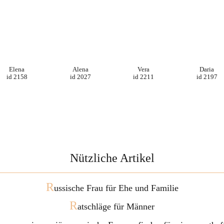
Elena
Alena
Vera
Daria
id 2158
id 2027
id 2211
id 2197
Nützliche Artikel
R
ussische Frau für Ehe und Familie
R
atschläge für Männer