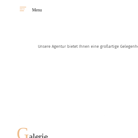
Menu
Unsere Agentur bietet Ihnen eine großartige Gelegenh
Sie haben die Möglichkeit
eine Frau aus unserer
Agentur in jedem Land zu
treffen.
Schnell Eindruck
G
alerie