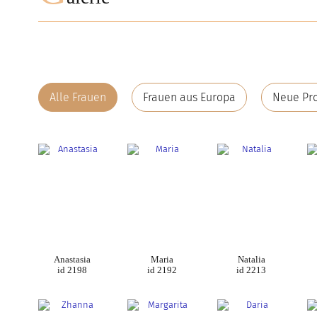
Alle Frauen
Frauen aus Europa
Neue Pro
Anastasia
Maria
Natalia
id 2198
id 2192
id 2213