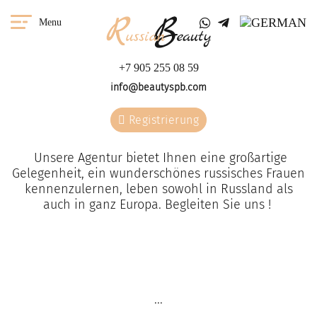
Menu
+7 905 255 08 59
info@beautyspb.com
Registrierung
Unsere Agentur bietet Ihnen eine großartige
Gelegenheit, ein wunderschönes russisches Frauen
kennenzulernen, leben sowohl in Russland als
auch in ganz Europa. Begleiten Sie uns !
Sie haben die Möglichkeit
W
eine Frau aus unserer
...
Agentur in jedem Land zu
treffen.