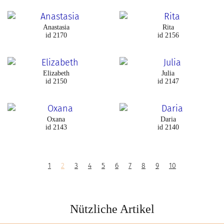
Anastasia
Rita
id 2170
id 2156
Elizabeth
Julia
id 2150
id 2147
Oxana
Daria
id 2143
id 2140
1
2
3
4
5
6
7
8
9
10
Nützliche Artikel