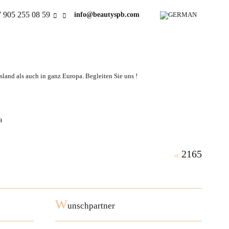
 905 255 08 59
info@beautyspb.com
land als auch in ganz Europa. Begleiten Sie uns !
a
2165
id:
W
unschpartner