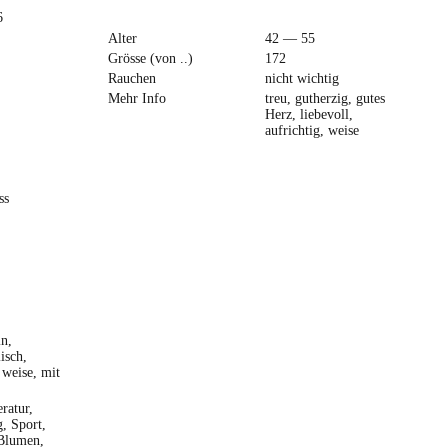
6
Alter
42 — 55
Grösse (von ..)
172
Rauchen
nicht wichtig
Mehr Info
treu, gutherzig, gutes
Herz, liebevoll,
aufrichtig, weise
ss
in,
isch,
, weise, mit
eratur,
, Sport,
 Blumen,