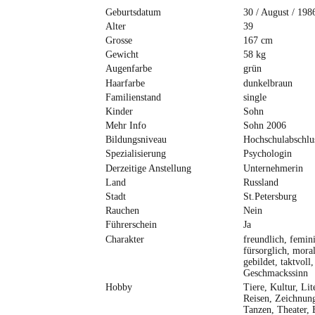
Geburtsdatum
30 / August / 198
Alter
39
Grosse
167 cm
Gewicht
58 kg
Augenfarbe
grün
Haarfarbe
dunkelbraun
Familienstand
single
Kinder
Sohn
Mehr Info
Sohn 2006
Bildungsniveau
Hochschulabschlu
Spezialisierung
Psychologin
Derzeitige Anstellung
Unternehmerin
Land
Russland
Stadt
St.Petersburg
Rauchen
Nein
Führerschein
Ja
Charakter
freundlich, femin
fürsorglich, moral
gebildet, taktvoll
Geschmackssinn
Hobby
Tiere, Kultur, Lit
Reisen, Zeichnung
Tanzen, Theater,