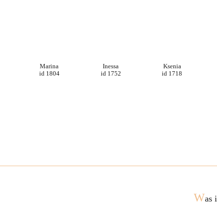
Marina
Inessa
Ksenia
id 1804
id 1752
id 1718
W
as 