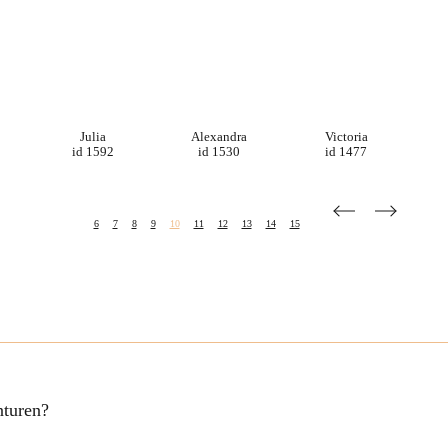
Julia
Alexandra
Victoria
id 1592
id 1530
id 1477
6
7
8
9
10
11
12
13
14
15
nturen?