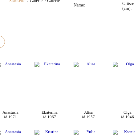
Startseite
Galerie
Galerie
Grösse
(cm):
Anastasia
Ekaterina
Alisa
Olga
id 1971
id 1967
id 1957
id 1946