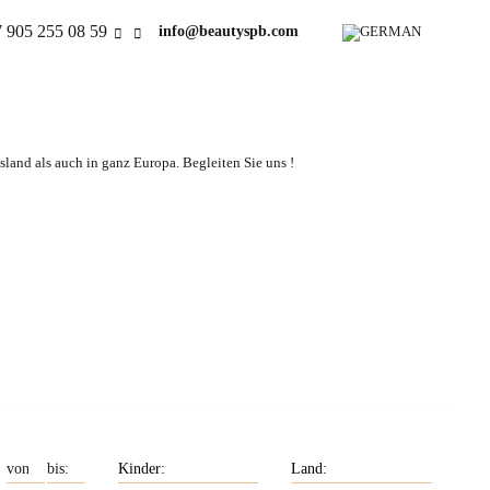
 905 255 08 59
info@beautyspb.com
land als auch in ganz Europa. Begleiten Sie uns !
uchen
Unsere Frauen haben
 exakt
Englischkenntnisse.
en.
Unsere Frauen