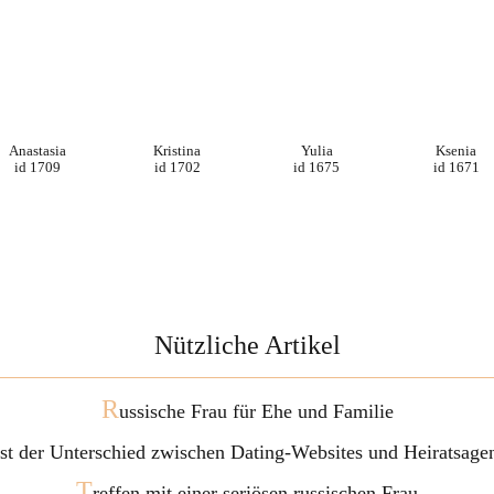
Anastasia
Kristina
Yulia
Ksenia
id 1709
id 1702
id 1675
id 1671
Nützliche Artikel
R
ussische Frau für Ehe und Familie
ist der Unterschied zwischen Dating-Websites und Heiratsage
T
reffen mit einer seriösen russischen Frau