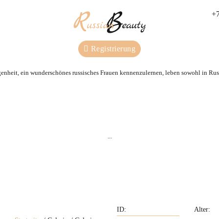
+7
Registrierung
genheit, ein wunderschönes russisches Frauen kennenzulernen, leben sowohl in Russ
Wir beraten Sie und s
Wir kennen alle Frauen aus
für Sie eine Partnerin
unserer Agentur persönlich.
...
nach Ihren Wünsch
Privileg
Unterstützung
Alter: