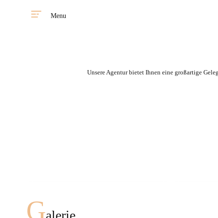
Menu
Unsere Agentur bietet Ihnen eine großartige Gele
Sie haben die Möglichkeit
eine Frau aus unserer
Agentur in jedem Land zu
treffen.
Schnell Eindruck
G
alerie