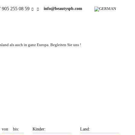
 905 255 08 59
info@beautyspb.com
land als auch in ganz Europa. Begleiten Sie uns !
uchen
Unsere Frauen haben
 exakt
Englischkenntnisse.
en.
Unsere Frauen