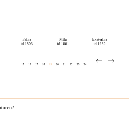
Faina
Mila
Ekaterina
id 1803
id 1801
id 1682
15
16
17
18
19
20
21
22
23
24
nturen?