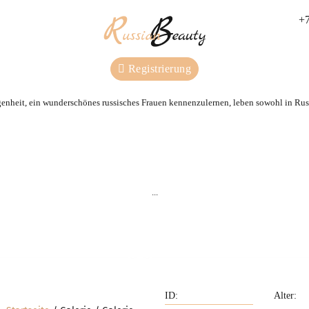
+7
Registrierung
genheit, ein wunderschönes russisches Frauen kennenzulernen, leben sowohl in Russ
Wir beraten Sie und s
Wir kennen alle Frauen aus
für Sie eine Partnerin
unserer Agentur persönlich.
...
nach Ihren Wünsch
Privileg
Unterstützung
Alter: