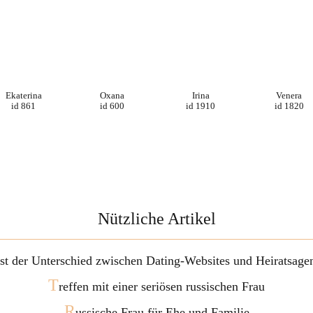
Ekaterina
Oxana
Irina
Venera
id 861
id 600
id 1910
id 1820
Nützliche Artikel
ist der Unterschied zwischen Dating-Websites und Heiratsage
T
reffen mit einer seriösen russischen Frau
R
ussische Frau für Ehe und Familie