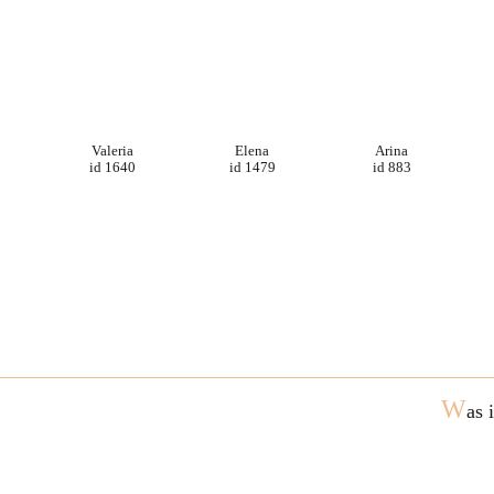
Valeria
Elena
Arina
id 1640
id 1479
id 883
W
as 