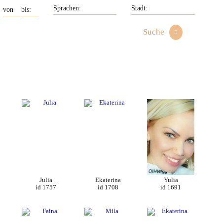
Suche
Julia
Ekaterina
Yulia
id 1757
id 1708
id 1691