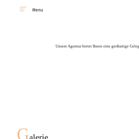
Menu
Unsere Agentur bietet Ihnen eine großartige Gele
Sie haben die Möglichkeit
eine Frau aus unserer
Agentur in jedem Land zu
treffen.
Schnell Eindruck
G
alerie