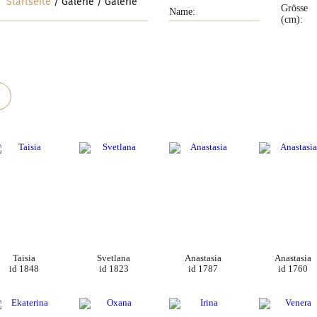
Startseite
Galerie
Galerie
Grösse
(cm):
Taisia
Svetlana
Anastasia
Anastasia
id 1848
id 1823
id 1787
id 1760