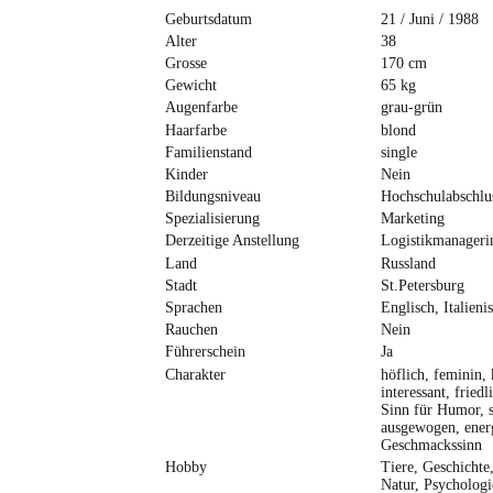
Geburtsdatum
21 / Juni / 1988
Alter
38
Grosse
170 cm
Gewicht
65 kg
Augenfarbe
grau-grün
Haarfarbe
blond
Familienstand
single
Kinder
Nein
Bildungsniveau
Hochschulabschlu
Spezialisierung
Marketing
Derzeitige Anstellung
Logistikmanageri
Land
Russland
Stadt
St.Petersburg
Sprachen
Englisch, Italieni
Rauchen
Nein
Führerschein
Ja
Charakter
höflich, feminin, k
interessant, friedl
Sinn für Humor, se
ausgewogen, energ
Geschmackssinn
Hobby
Tiere, Geschichte,
Natur, Psychologi