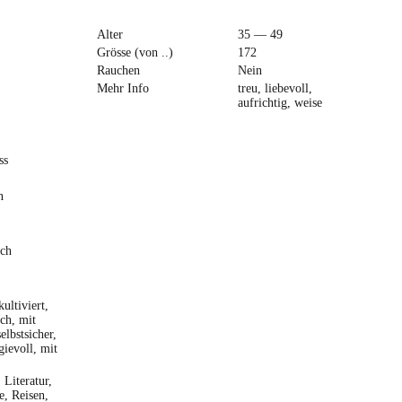
Alter
35 — 49
Grösse (von ..)
172
Rauchen
Nein
Mehr Info
treu, liebevoll,
aufrichtig, weise
ss
n
sch
ultiviert,
ich, mit
lbstsicher,
ievoll, mit
 Literatur,
e, Reisen,