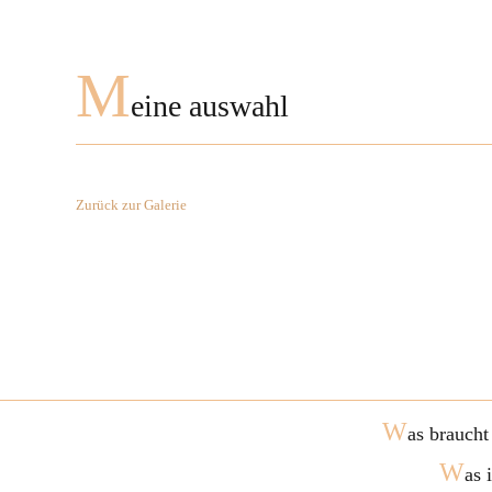
M
eine auswahl
Zurück zur Galerie
W
as braucht
W
as 