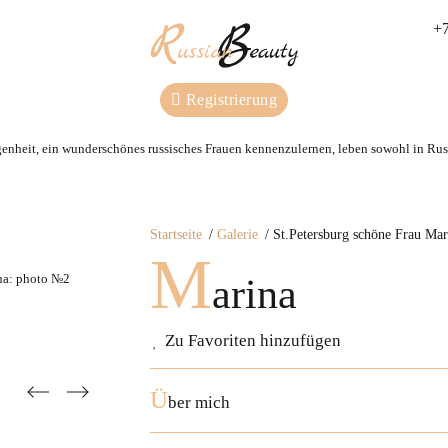
+7
Registrierung
genheit, ein wunderschönes russisches Frauen kennenzulernen, leben sowohl in Russ
Startseite
Galerie
St.Petersburg schöne Frau Mar
M
arina
Zu Favoriten hinzufügen
Ü
ber mich