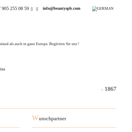
 905 255 08 59
info@beautyspb.com
land als auch in ganz Europa. Begleiten Sie uns !
ina
1867
id:
W
unschpartner