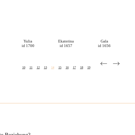
Yulia
Ekaterina
Gala
id 1700
id 1657
id 1656
10
11
12
13
14
15
16
17
18
19
fte Beziehung?