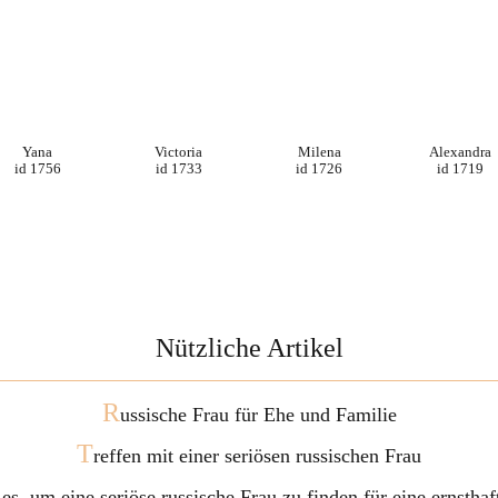
Yana
Victoria
Milena
Alexandra
id 1756
id 1733
id 1726
id 1719
Nützliche Artikel
R
ussische Frau für Ehe und Familie
T
reffen mit einer seriösen russischen Frau
 es, um eine seriöse russische Frau zu finden für eine ernstha