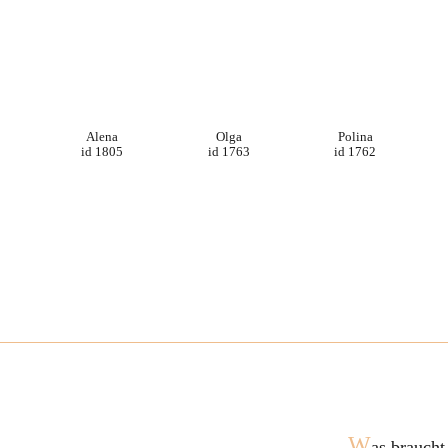
Alena
Olga
Polina
id 1805
id 1763
id 1762
W
as braucht