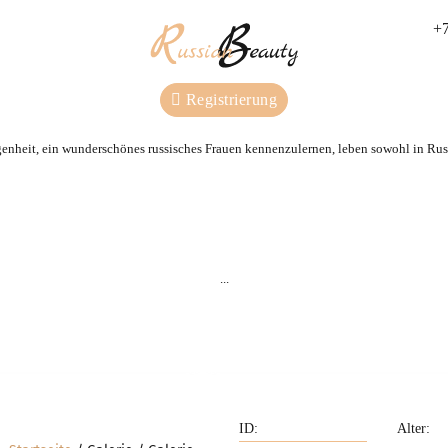
+7
Registrierung
genheit, ein wunderschönes russisches Frauen kennenzulernen, leben sowohl in Russ
Wir beraten Sie und s
Wir kennen alle Frauen aus
für Sie eine Partnerin
unserer Agentur persönlich.
...
nach Ihren Wünsch
Privileg
Unterstützung
Alter: