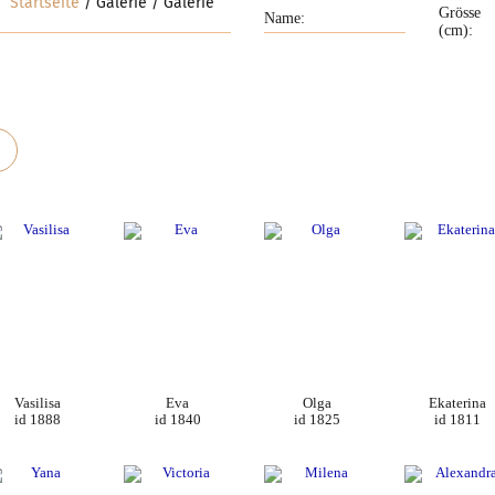
Startseite
Galerie
Galerie
Grösse
(cm):
Vasilisa
Eva
Olga
Ekaterina
id 1888
id 1840
id 1825
id 1811