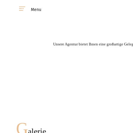
Menu
Unsere Agentur bietet Ihnen eine großartige Gele
Sie haben die Möglichkeit
eine Frau aus unserer
Agentur in jedem Land zu
treffen.
Schnell Eindruck
G
alerie