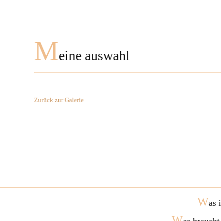
M
eine auswahl
Zurück zur Galerie
W
as 
W