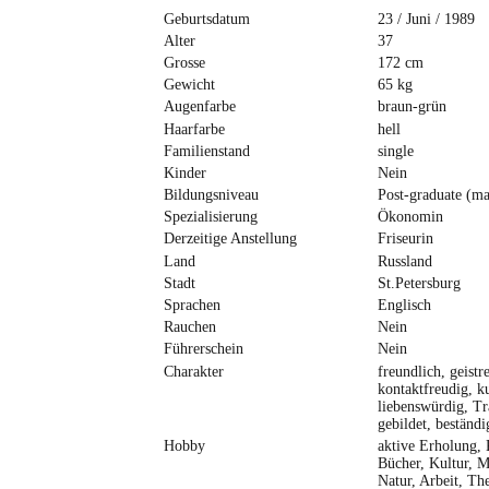
Geburtsdatum
23 / Juni / 1989
Alter
37
Grosse
172 cm
Gewicht
65 kg
Augenfarbe
braun-grün
Haarfarbe
hell
Familienstand
single
Kinder
Nein
Bildungsniveau
Post-graduate (mag
Spezialisierung
Ökonomin
Derzeitige Anstellung
Friseurin
Land
Russland
Stadt
St.Petersburg
Sprachen
Englisch
Rauchen
Nein
Führerschein
Nein
Charakter
freundlich, geistre
kontaktfreudig, ku
liebenswürdig, T
gebildet, beständi
Hobby
aktive Erholung, 
Bücher, Kultur, M
Natur, Arbeit, The