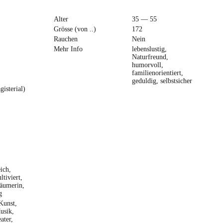
Alter
35 — 55
Grösse (von ..)
172
Rauchen
Nein
Mehr Info
lebenslustig,
Naturfreund,
humorvoll,
familienorientiert,
geduldig, selbstsicher
isterial)
ich,
ltiviert,
räumerin,
g
Kunst,
usik,
ater,