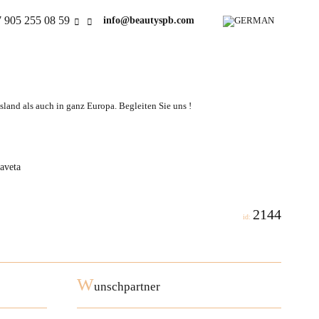
 905 255 08 59
info@beautyspb.com
land als auch in ganz Europa. Begleiten Sie uns !
aveta
2144
id:
W
unschpartner