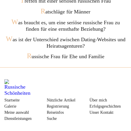
T
reffen mit einer seriösen russischen Frau
R
atschläge für Männer
W
as braucht es, um eine seriöse russische Frau zu
finden für eine ernsthafte Beziehung?
W
as ist der Unterschied zwischen Dating-Websites und
Heiratsagenturen?
R
ussische Frau für Ehe und Familie
Startseite
Nützliche Artikel
Über mich
Galerie
Registrierung
Erfolgsgeschichten
Meine auswahl
Reiseinfos
Unser Kontakt
Dienstleistungen
Suche