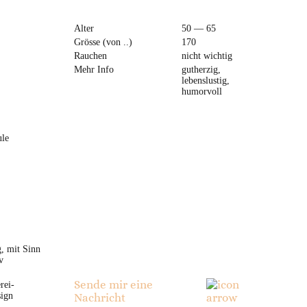
Alter
50 — 65
Grösse (von ..)
170
Rauchen
nicht wichtig
Mehr Info
gutherzig,
lebenslustig,
humorvoll
ule
g, mit Sinn
v
Sende mir eine
rei-
ign
Nachricht