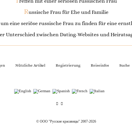
T
reffen mit einer seriösen russischen Frau
R
ussische Frau für Ehe und Familie
, um eine seriöse russische Frau zu finden für eine erns
 der Unterschied zwischen Dating-Websites und Heirats
gen
Nützliche Artikel
Registrierung
Reiseinfos
Suche
© OOO "Русские красавицы" 2007-2026