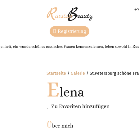
+7
Registrierung
genheit, ein wunderschönes russisches Frauen kennenzulernen, leben sowohl in Russ
Startseite
Galerie
St.Petersburg schöne Fra
E
lena
Zu Favoriten hinzufügen
Ü
ber mich