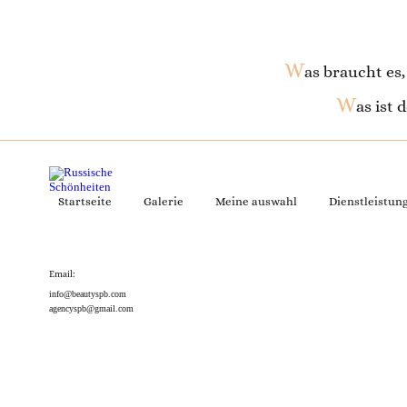
W
as braucht es
W
as ist
Startseite
Galerie
Meine auswahl
Dienstleistun
Email:
info@beautyspb.com
agencyspb@gmail.com