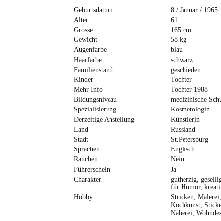
Geburtsdatum
8 / Januar / 1965
Alter
61
Grosse
165 cm
Gewicht
58 kg
Augenfarbe
blau
Haarfarbe
schwarz
Familienstand
geschieden
Kinder
Tochter
Mehr Info
Tochter 1988
Bildungsniveau
medizinische Sch
Spezialisierung
Kosmetologin
Derzeitige Anstellung
Künstlerin
Land
Russland
Stadt
St.Petersburg
Sprachen
Englisch
Rauchen
Nein
Führerschein
Ja
Charakter
gutherzig, geselli
für Humor, kreati
Hobby
Stricken, Malerei,
Kochkunst, Sticke
Näherei, Wohndes