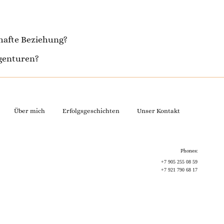
thafte Beziehung?
agenturen?
Über mich
Erfolgsgeschichten
Unser Kontakt
Phones:
+7 905 255 08 59
+7 921 790 68 17