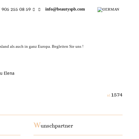
 905 255 08 59
info@beautyspb.com
land als auch in ganz Europa. Begleiten Sie uns !
u Elena
1574
id:
W
unschpartner