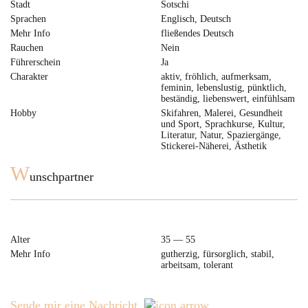
Stadt
Sotschi
Sprachen
Englisch, Deutsch
Mehr Info
fließendes Deutsch
Rauchen
Nein
Führerschein
Ja
Charakter
aktiv, fröhlich, aufmerksam,
feminin, lebenslustig, pünktlich,
beständig, liebenswert, einfühlsam
Hobby
Skifahren, Malerei, Gesundheit
und Sport, Sprachkurse, Kultur,
Literatur, Natur, Spaziergänge,
Stickerei-Näherei, Ästhetik
W
unschpartner
Alter
35 — 55
Mehr Info
gutherzig, fürsorglich, stabil,
arbeitsam, tolerant
Sende mir eine Nachricht