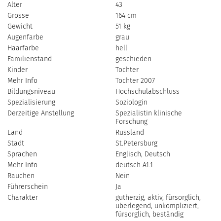
Alter
43
Grosse
164 cm
Gewicht
51 kg
Augenfarbe
grau
Haarfarbe
hell
Familienstand
geschieden
Kinder
Tochter
Mehr Info
Tochter 2007
Bildungsniveau
Hochschulabschluss
Spezialisierung
Soziologin
Derzeitige Anstellung
Spezialistin klinische
Forschung
Land
Russland
Stadt
St.Petersburg
Sprachen
Englisch, Deutsch
Mehr Info
deutsch A1.1
Rauchen
Nein
Führerschein
Ja
Charakter
gutherzig, aktiv, fürsorglich,
überlegend, unkompliziert,
fürsorglich, beständig