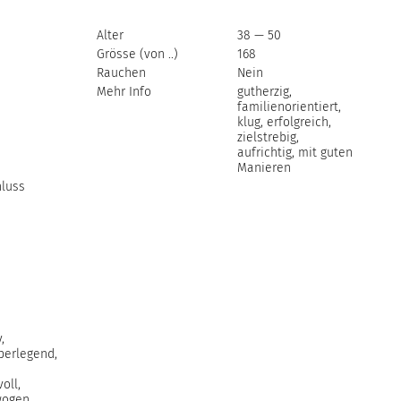
Alter
38 — 50
Grösse (von ..)
168
Rauchen
Nein
Mehr Info
gutherzig,
familienorientiert,
klug, erfolgreich,
zielstrebig,
aufrichtig, mit guten
Manieren
luss
,
berlegend,
oll,
ogen,