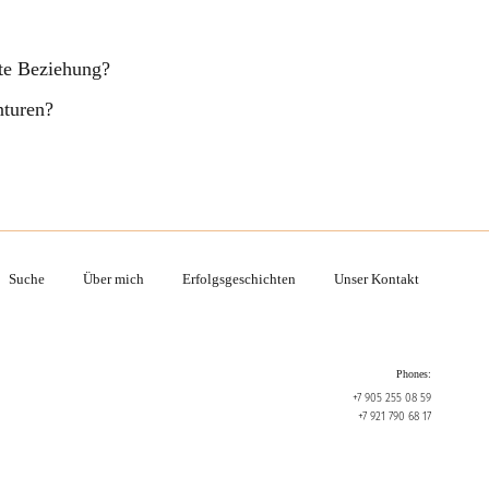
fte Beziehung?
nturen?
Suche
Über mich
Erfolgsgeschichten
Unser Kontakt
Phones:
+7 905 255 08 59
+7 921 790 68 17