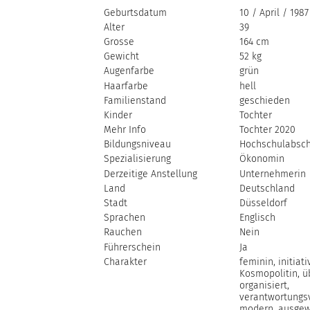
Geburtsdatum
10 / April / 1987
Alter
39
Grosse
164 cm
Gewicht
52 kg
Augenfarbe
grün
Haarfarbe
hell
Familienstand
geschieden
Kinder
Tochter
Mehr Info
Tochter 2020
Bildungsniveau
Hochschulabsch
Spezialisierung
Ökonomin
Derzeitige Anstellung
Unternehmerin
Land
Deutschland
Stadt
Düsseldorf
Sprachen
Englisch
Rauchen
Nein
Führerschein
Ja
Charakter
feminin, initiativ
Kosmopolitin, ü
organisiert,
verantwortungsv
modern, ausgew