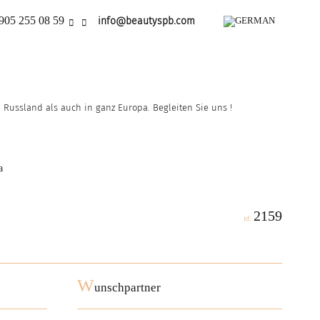
905 255 08 59
info@beautyspb.com
Russland als auch in ganz Europa. Begleiten Sie uns !
a
2159
id:
W
unschpartner