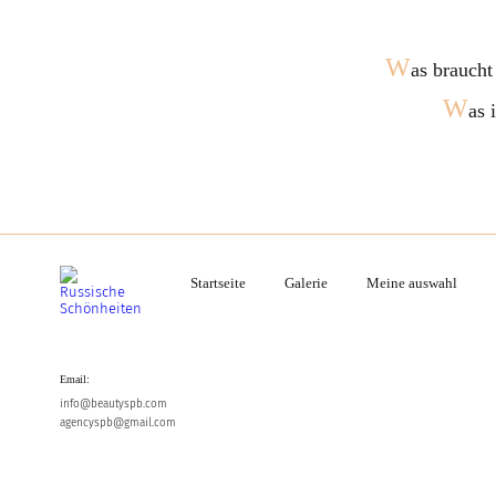
W
as braucht
W
as 
Startseite
Galerie
Meine auswahl
Email:
info@beautyspb.com
agencyspb@gmail.com