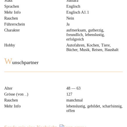
Stadt
Samara
Sprachen
Englisch
Mehr Info
Englisch A1.1
Rauchen
Nein
Führerschein
Ja
Charakter
aufmerksam, gutherzig,
freundlich, lebenslustig,
erfolgreich
Hobby
Autofahren, Kochen, Tiere,
Bücher, Musik, Reisen, Haushalt
W
unschpartner
Alter
48 — 63
Grösse (von ..)
127
Rauchen
manchmal
Mehr Info
lebenslustig, gebildet, scharfsinnig,
offen