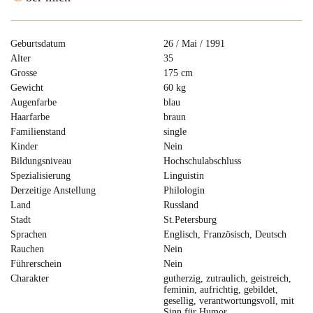
Geburtsdatum
26 / Mai / 1991
Alter
35
Grosse
175 cm
Gewicht
60 kg
Augenfarbe
blau
Haarfarbe
braun
Familienstand
single
Kinder
Nein
Bildungsniveau
Hochschulabschluss
Spezialisierung
Linguistin
Derzeitige Anstellung
Philologin
Land
Russland
Stadt
St.Petersburg
Sprachen
Englisch, Französisch, Deutsch
Rauchen
Nein
Führerschein
Nein
Charakter
gutherzig, zutraulich, geistreich,
feminin, aufrichtig, gebildet,
gesellig, verantwortungsvoll, mit
Sinn für Humor,