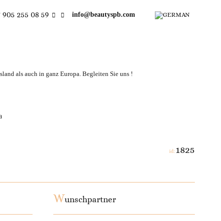
 905 255 08 59
info@beautyspb.com
land als auch in ganz Europa. Begleiten Sie uns !
a
1825
id:
W
unschpartner