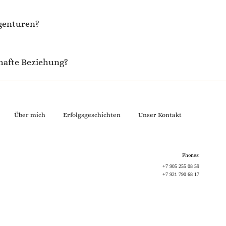
agenturen?
thafte Beziehung?
Über mich
Erfolgsgeschichten
Unser Kontakt
Phones:
+7 905 255 08 59
+7 921 790 68 17