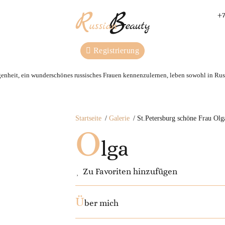
+7
Registrierung
genheit, ein wunderschönes russisches Frauen kennenzulernen, leben sowohl in Russ
Startseite
Galerie
St.Petersburg schöne Frau Olg
O
lga
Zu Favoriten hinzufügen
Ü
ber mich