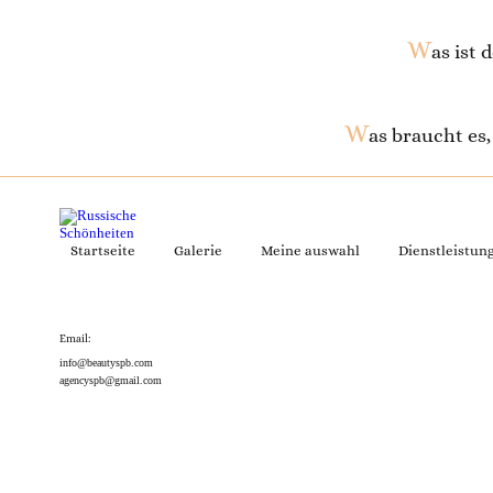
W
as ist
W
as braucht es
Startseite
Galerie
Meine auswahl
Dienstleistun
Email:
info@beautyspb.com
agencyspb@gmail.com