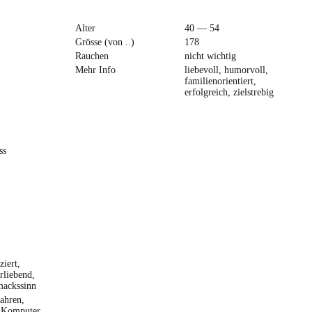
Alter
40 — 54
Grösse (von ..)
178
Rauchen
nicht wichtig
Mehr Info
liebevoll, humorvoll,
familienorientiert,
erfolgreich, zielstrebig
ss
ziert,
rliebend,
mackssinn
ahren,
, Komputer,