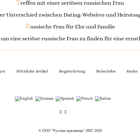
T
reffen mit einer seriösen russischen Frau
 der Unterschied zwischen Dating-Websites und Heirats
R
ussische Frau für Ehe und Familie
, um eine seriöse russische Frau zu finden für eine erns
gen
Nützliche Artikel
Registrierung
Reiseinfos
Suche
© OOO "Русские красавицы" 2007-2026