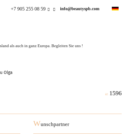
+7 905 255 08 59
info@beautyspb.com
land als auch in ganz Europa. Begleiten Sie uns !
au Olga
1596
id:
W
unschpartner