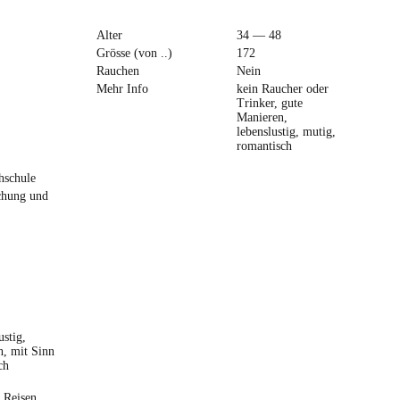
Alter
34 — 48
Grösse (von ..)
172
Rauchen
Nein
Mehr Info
kein Raucher oder
Trinker, gute
Manieren,
lebenslustig, mutig,
romantisch
hschule
chung und
ustig,
h, mit Sinn
ch
 Reisen,