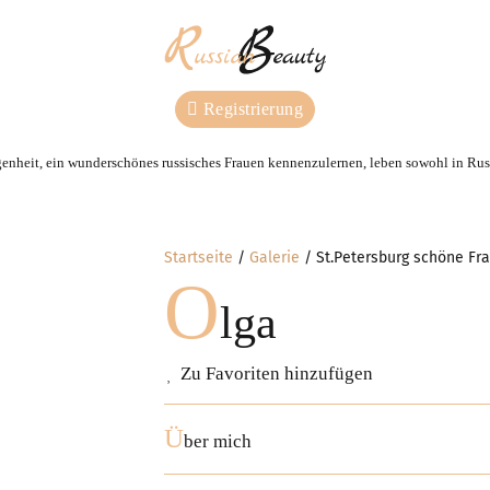
Registrierung
genheit, ein wunderschönes russisches Frauen kennenzulernen, leben sowohl in Russ
Startseite
Galerie
St.Petersburg schöne Fr
O
lga
Zu Favoriten hinzufügen
Ü
ber mich