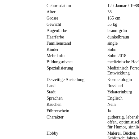
Geburtsdatum
12 / Januar / 1988
Alter
38
Grosse
165 cm
Gewicht
55 kg
Augenfarbe
braun-grün
Haarfarbe
dunkelbraun
Familienstand
single
Kinder
Sohn
Mehr Info
Sohn 2018
Bildungsniveau
medizinische Hoc
Spezialisierung
Medizinisch Fors
Entwicklung
Derzeitige Anstellung
Kosmetologin
Land
Russland
Stadt
Yekaterinburg
Sprachen
Englisch
Rauchen
Nein
Führerschein
Ja
Charakter
gutherzig, lebensl
offen, optimistisc
für Humor, sinnli
Hobby
Malerei, Bücher,
Schlittschufahren,