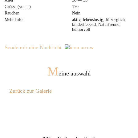
Alter
38 — 53
Grösse (von ..)
170
Rauchen
Nein
Mehr Info
aktiv, lebenslustig, fürsorglich,
kinderliebend, Naturfreund,
humorvoll
Sende mir eine Nachricht
M
eine auswahl
Zurück zur Galerie