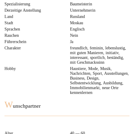
Spezialisierung
Baumeisterin
Derzeitige Anstellung
Unternehmerin
Land
Russland
Stadt
Moskau
Sprachen
Englisch
Rauchen
Nein
Führerschein
Ja
Charakter
freundlich, feminin, lebenslustig,
mit guten Manieren, initiativ,
interessant, sportlich, beständig,
mit Geschmackssinn
Hobby
Haustiere, Mode, Musik,
Nachrichten, Sport, Ausstellungen,
Business, Design,
Selbstentwicklung, Ausbildung,
Immobilienmarkt, neue Orte
kennenlernen
W
unschpartner
Alter
40 — 60