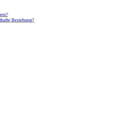
ren?
sthafte Beziehung?