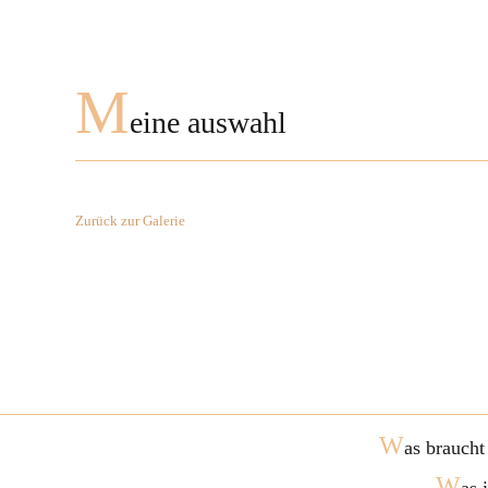
M
eine auswahl
Zurück zur Galerie
W
as braucht
W