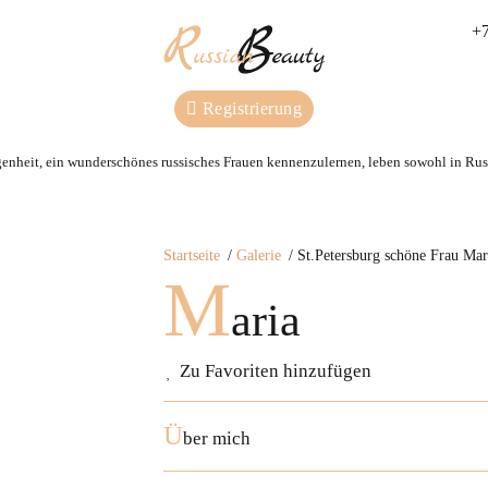
+7
Registrierung
genheit, ein wunderschönes russisches Frauen kennenzulernen, leben sowohl in Russ
Startseite
Galerie
St.Petersburg schöne Frau Mar
M
aria
Zu Favoriten hinzufügen
Ü
ber mich