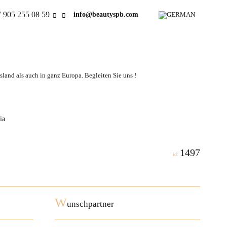
 905 255 08 59
info@beautyspb.com
land als auch in ganz Europa. Begleiten Sie uns !
ia
1497
id:
W
unschpartner