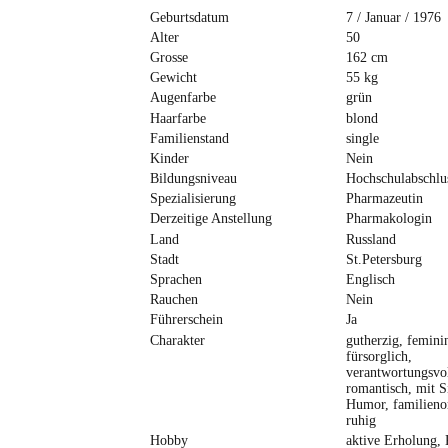
Geburtsdatum
7 / Januar / 1976
Alter
50
Grosse
162 cm
Gewicht
55 kg
Augenfarbe
grün
Haarfarbe
blond
Familienstand
single
Kinder
Nein
Bildungsniveau
Hochschulabschlu
Spezialisierung
Pharmazeutin
Derzeitige Anstellung
Pharmakologin
Land
Russland
Stadt
St.Petersburg
Sprachen
Englisch
Rauchen
Nein
Führerschein
Ja
Charakter
gutherzig, femini
fürsorglich,
verantwortungsvol
romantisch, mit S
Humor, familienor
ruhig
Hobby
aktive Erholung, 