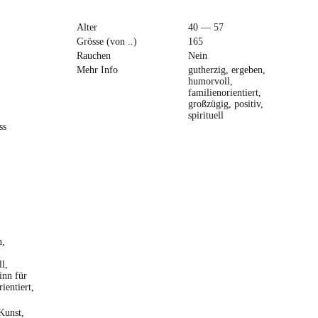
Alter
40 — 57
Grösse (von ..)
165
Rauchen
Nein
Mehr Info
gutherzig, ergeben,
humorvoll,
familienorientiert,
großzügig, positiv,
spirituell
ss
n,
l,
inn für
ientiert,
Kunst,