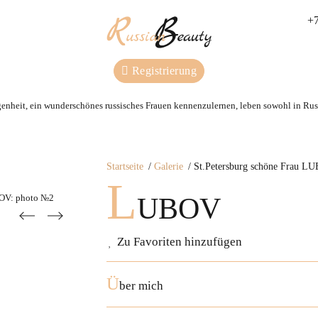
+7
Registrierung
genheit, ein wunderschönes russisches Frauen kennenzulernen, leben sowohl in Russ
Startseite
Galerie
St.Petersburg schöne Frau L
L
UBOV
Zu Favoriten hinzufügen
Ü
ber mich