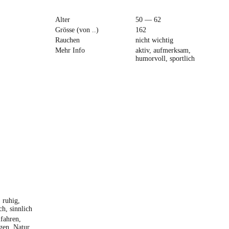
Alter
50 — 62
Grösse (von ..)
162
Rauchen
nicht wichtig
Mehr Info
aktiv, aufmerksam,
humorvoll, sportlich
, ruhig,
ch, sinnlich
fahren,
en, Natur,