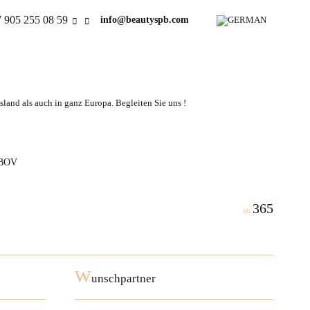
 905 255 08 59
info@beautyspb.com
land als auch in ganz Europa. Begleiten Sie uns !
UBOV
365
id:
W
unschpartner