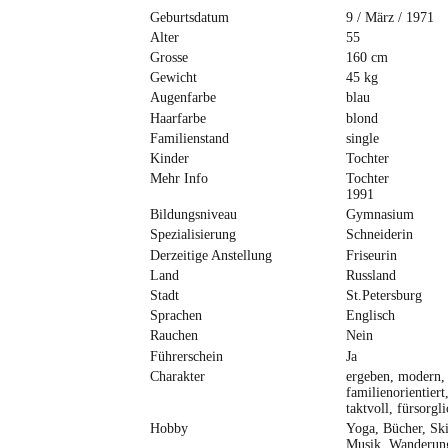
Geburtsdatum
9 / März / 1971
Alter
55
Grosse
160 cm
Gewicht
45 kg
Augenfarbe
blau
Haarfarbe
blond
Familienstand
single
Kinder
Tochter
Mehr Info
Tochter
1991
Bildungsniveau
Gymnasium
Spezialisierung
Schneiderin
Derzeitige Anstellung
Friseurin
Land
Russland
Stadt
St.Petersburg
Sprachen
Englisch
Rauchen
Nein
Führerschein
Ja
Charakter
ergeben, modern,
familienorientiert
taktvoll, fürsorgli
Hobby
Yoga, Bücher, Ski
Musik, Wanderung