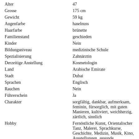
Alter
47
Grosse
175 cm
Gewicht
59 kg
Augenfarbe
haselnuss
Haarfarbe
brünette
Familienstand
geschieden
Kinder
Nein
Bildungsniveau
medizinische Schule
Spezialisierung
Zahnärztin
Derzeitige Anstellung
Kosmetologin
Land
Arabische Emirate
Stadt
Dubai
Sprachen
Englisch
Rauchen
Nein
Führerschein
Ja
Charakter
sorgfältig, dankbar, aufmerksam,
feminin, fürsorglich, mit guten
Manieren, kultiviert, weichherzig,
zärtlich, sinnlich
Hobby
Fernöstliche Kunst, Orientalischer
Tanz, Malerei, Sprachkurse,
Geschichte, Medizin, Musik, Kino,
Ausstellungen, gesunde