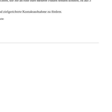
ichten, die Sie an eine oder mehrere Frauen senden können, ist auf
5
nd zielgerichtete Kontaktaufnahme zu fördern.