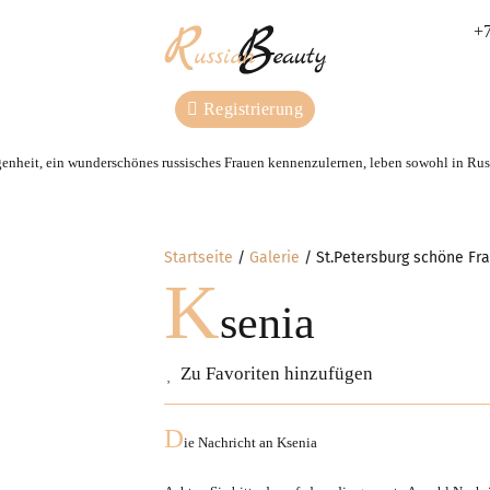
+7
Registrierung
genheit, ein wunderschönes russisches Frauen kennenzulernen, leben sowohl in Russ
Startseite
Galerie
St.Petersburg schöne Fr
K
senia
Zu Favoriten hinzufügen
D
ie Nachricht an
Ksenia