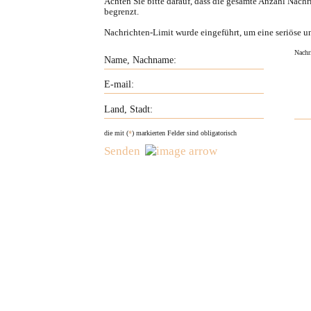
Achten Sie bitte darauf, dass die gesamte Anzahl Nachr
begrenzt.
Nachrichten-Limit wurde eingeführt, um eine seriöse u
die mit (
*
) markierten Felder sind obligatorisch
Senden