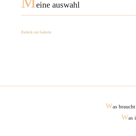
M
eine auswahl
Zurück zur Galerie
W
as braucht
W
as 