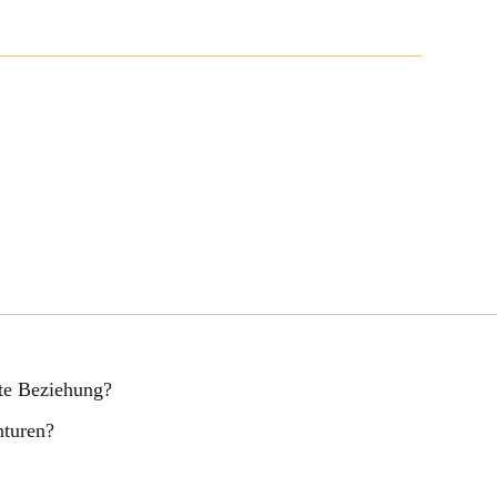
fte Beziehung?
nturen?