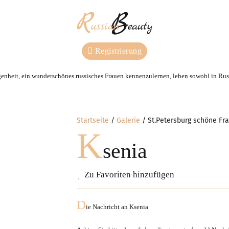
Registrierung
genheit, ein wunderschönes russisches Frauen kennenzulernen, leben sowohl in Russ
Startseite
Galerie
St.Petersburg schöne Fr
K
senia
Zu Favoriten hinzufügen
D
ie Nachricht an
Ksenia