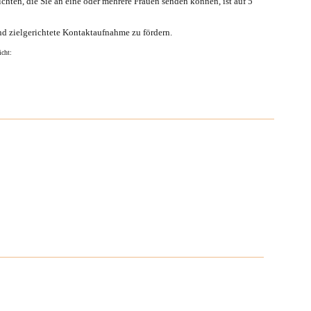
ichten, die Sie an eine oder mehrere Frauen senden können, ist auf
5
nd zielgerichtete Kontaktaufnahme zu fördern.