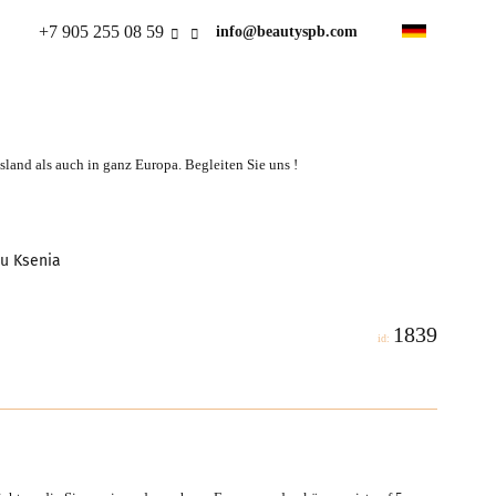
+7 905 255 08 59
info@beautyspb.com
land als auch in ganz Europa. Begleiten Sie uns !
au Ksenia
1839
id: