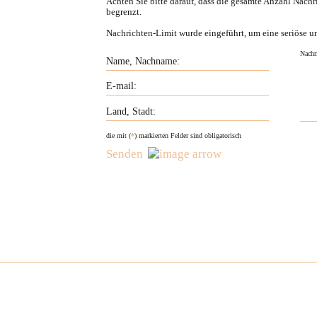
Achten Sie bitte darauf, dass die gesamte Anzahl Nachr
begrenzt.
Nachrichten-Limit wurde eingeführt, um eine seriöse u
die mit (
*
) markierten Felder sind obligatorisch
Senden