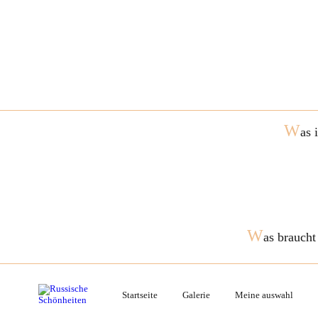
W
as 
W
as braucht
Startseite
Galerie
Meine auswahl