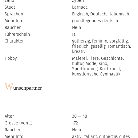
Land
Zypern
Stadt
Larnaca
Sprachen
Englisch, Deutsch, Italienisch
Mehr Info
grundlegendes deutsch
Rauchen
Nein
Führerschein
Ja
Charakter
gutherzig, feminin, sorgfältig,
friedlich, gesellig, romantisch,
kreativ
Hobby
Malerei, Tiere, Geschichte,
Kultur, Mode, Kino,
Sporttraining, Kochkunst,
künstlerische Gymnastik
W
unschpartner
Alter
30 — 48
Grösse (von ..)
172
Rauchen
Nein
Mehr Info
aktiv, gallant, gutherzig, gutes