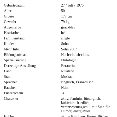
Geburtsdatum
27 / Juli / 1976
Alter
50
Grosse
177 cm
Gewicht
79 kg
Augenfarbe
grau-blau
Haarfarbe
hell
Familienstand
single
Kinder
Sohn
Mehr Info
Sohn 2007
Bildungsniveau
Hochschulabschluss
Spezialisierung
Philologin
Derzeitige Anstellung
Beraterin
Land
Russland
Stadt
Moskau
Sprachen
Englisch, Französisch
Rauchen
Nein
Führerschein
Ja
Charakter
aktiv, feminin, fürsorglich,
kultiviert, friedlich,
verantwortungsvoll, mit Sinn für
Humor, energievoll
Hobby
aktive Erholung, Berge, Bücher,