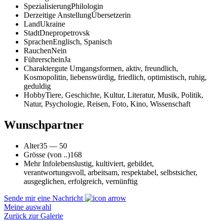
Spezialisierung
Philologin
Derzeitige Anstellung
Übersetzerin
Land
Ukraine
Stadt
Dnepropetrovsk
Sprachen
Englisch, Spanisch
Rauchen
Nein
Führerschein
Ja
Charakter
gute Umgangsformen, aktiv, freundlich,
Kosmopolitin, liebenswürdig, friedlich, optimistisch, ruhig,
geduldig
Hobby
Tiere, Geschichte, Kultur, Literatur, Musik, Politik,
Natur, Psychologie, Reisen, Foto, Kino, Wissenschaft
Wunschpartner
Alter
35 — 50
Grösse (von ..)
168
Mehr Info
lebenslustig, kultiviert, gebildet,
verantwortungsvoll, arbeitsam, respektabel, selbstsicher,
ausgeglichen, erfolgreich, vernünftig
Sende mir eine Nachricht
Meine auswahl
Zurück zur Galerie