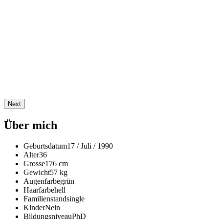
Next
Über mich
Geburtsdatum
17 / Juli / 1990
Alter
36
Grosse
176 cm
Gewicht
57 kg
Augenfarbe
grün
Haarfarbe
hell
Familienstand
single
Kinder
Nein
Bildungsniveau
PhD