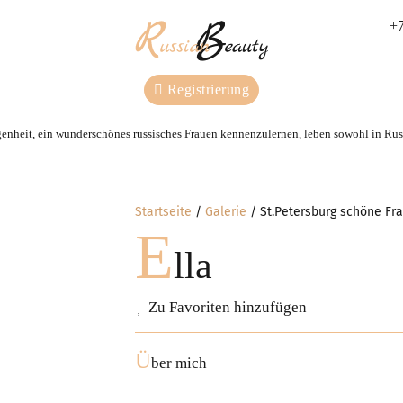
+7
Registrierung
genheit, ein wunderschönes russisches Frauen kennenzulernen, leben sowohl in Russ
Startseite
Galerie
St.Petersburg schöne Fra
E
lla
Zu Favoriten hinzufügen
Ü
ber mich