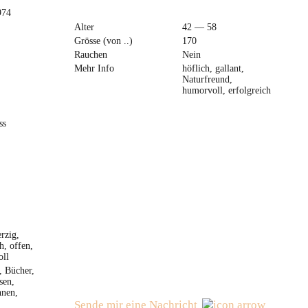
974
Alter
42 — 58
Grösse (von ..)
170
Rauchen
Nein
Mehr Info
höflich, gallant,
Naturfreund,
humorvoll, erfolgreich
ss
rzig,
h, offen,
oll
, Bücher,
sen,
nen,
Sende mir eine Nachricht