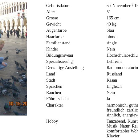
Geburtsdatum
5 / November / 1
Alter
51
Grosse
165 cm
Gewicht
49 kg
Augenfarbe
blau
Haarfarbe
blond
Familienstand
single
Kinder
Nein
Bildungsniveau
Hochschulabschlu
Spezialisierung
Lehrerin
Derzeitige Anstellung
Radiomoderatorin
Land
Russland
Stadt
Kasan
Sprachen
Englisch
Rauchen
Nein
Führerschein
Ja
Charakter
harmonisch, guthe
freundlich, zärtlic
sinnlich, energiev
Hobby
Tanzabend, Kunst
Musik, Natur, Rei
komfortables Woh
Klavier