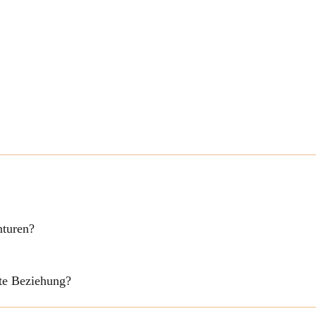
nturen?
fte Beziehung?