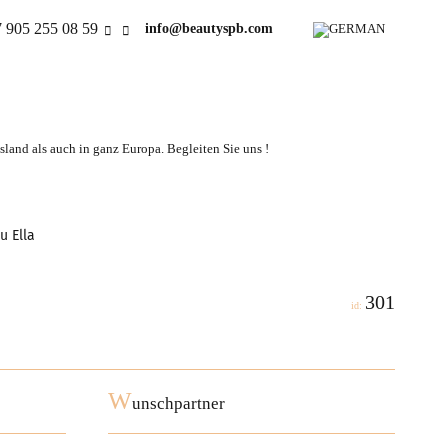
 905 255 08 59
info@beautyspb.com
land als auch in ganz Europa. Begleiten Sie uns !
u Ella
301
id:
W
unschpartner