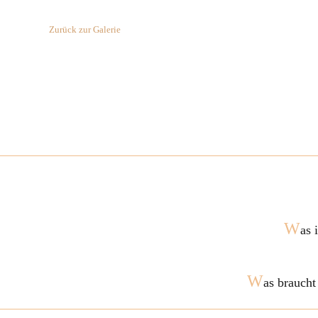
Zurück zur Galerie
W
as 
W
as braucht