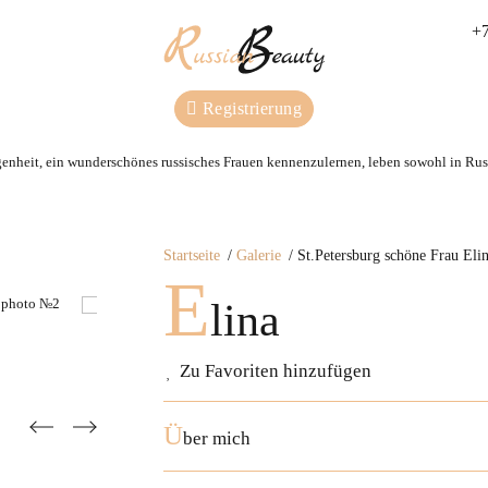
+7
Registrierung
genheit, ein wunderschönes russisches Frauen kennenzulernen, leben sowohl in Russ
Startseite
Galerie
St.Petersburg schöne Frau Eli
E
lina
Zu Favoriten hinzufügen
Ü
ber mich