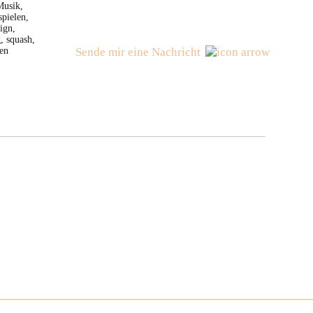
Musik,
spielen,
ign,
, squash,
ken
Sende mir eine Nachricht