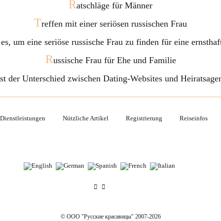
R
atschläge für Männer
T
reffen mit einer seriösen russischen Frau
 es, um eine seriöse russische Frau zu finden für eine ernstha
R
ussische Frau für Ehe und Familie
ist der Unterschied zwischen Dating-Websites und Heiratsage
Dienstleistungen
Nützliche Artikel
Registrierung
Reiseinfos
© OOO "Русские красавицы" 2007-2026