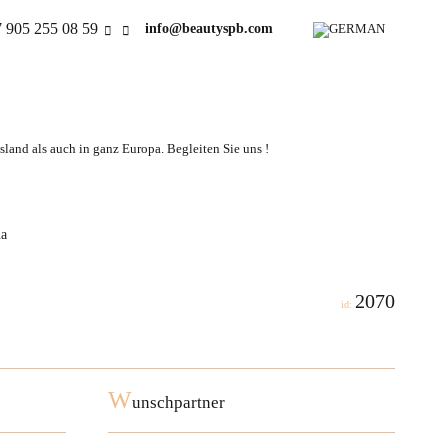
 905 255 08 59
info@beautyspb.com
land als auch in ganz Europa. Begleiten Sie uns !
na
2070
id:
W
unschpartner