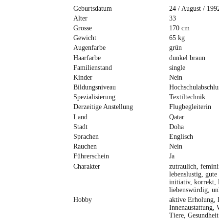
Geburtsdatum
24 / August / 199
Alter
33
Grosse
170 cm
Gewicht
65 kg
Augenfarbe
grün
Haarfarbe
dunkel braun
Familienstand
single
Kinder
Nein
Bildungsniveau
Hochschulabschlu
Spezialisierung
Textiltechnik
Derzeitige Anstellung
Flugbegleiterin
Land
Qatar
Stadt
Doha
Sprachen
Englisch
Rauchen
Nein
Führerschein
Ja
Charakter
zutraulich, femini
lebenslustig, gute 
initiativ, korrekt, 
liebenswürdig, un
Hobby
aktive Erholung,
Innenaustattung,
Tiere, Gesundheit