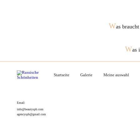
W
as braucht
W
as 
Startseite
Galerie
Meine auswahl
Email:
info@beautyspb.com
agencyspb@gmail.com