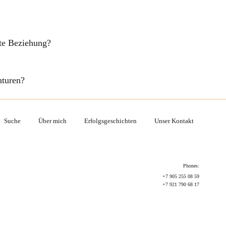
fte Beziehung?
nturen?
Suche
Über mich
Erfolgsgeschichten
Unser Kontakt
Phones:
+7 905 255 08 59
+7 921 790 68 17