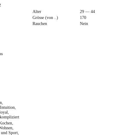
2
Alter
29 — 44
Grösse (von ..)
170
Rauchen
Nein
ss
n,
Intuition,
loyal,
kompliziert
 Kochen,
 Wohnen,
 und Sport,