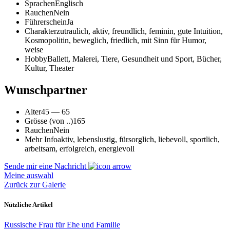
Sprachen
Englisch
Rauchen
Nein
Führerschein
Ja
Charakter
zutraulich, aktiv, freundlich, feminin, gute Intuition,
Kosmopolitin, beweglich, friedlich, mit Sinn für Humor,
weise
Hobby
Ballett, Malerei, Tiere, Gesundheit und Sport, Bücher,
Kultur, Theater
Wunschpartner
Alter
45 — 65
Grösse (von ..)
165
Rauchen
Nein
Mehr Info
aktiv, lebenslustig, fürsorglich, liebevoll, sportlich,
arbeitsam, erfolgreich, energievoll
Sende mir eine Nachricht
Meine auswahl
Zurück zur Galerie
Nützliche Artikel
Russische Frau für Ehe und Familie