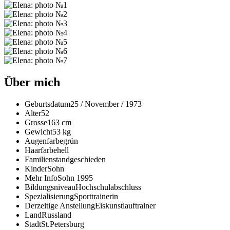
Über mich
Geburtsdatum
25 / November / 1973
Alter
52
Grosse
163 cm
Gewicht
53 kg
Augenfarbe
grün
Haarfarbe
hell
Familienstand
geschieden
Kinder
Sohn
Mehr Info
Sohn 1995
Bildungsniveau
Hochschulabschluss
Spezialisierung
Sporttrainerin
Derzeitige Anstellung
Eiskunstlauftrainer
Land
Russland
Stadt
St.Petersburg