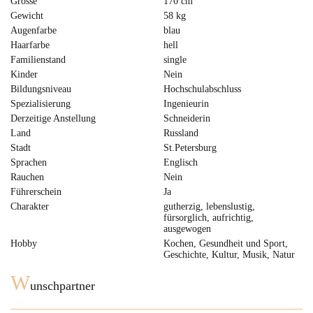
Grosse
170 cm
Gewicht
58 kg
Augenfarbe
blau
Haarfarbe
hell
Familienstand
single
Kinder
Nein
Bildungsniveau
Hochschulabschluss
Spezialisierung
Ingenieurin
Derzeitige Anstellung
Schneiderin
Land
Russland
Stadt
St.Petersburg
Sprachen
Englisch
Rauchen
Nein
Führerschein
Ja
Charakter
gutherzig, lebenslustig,
fürsorglich, aufrichtig,
ausgewogen
Hobby
Kochen, Gesundheit und Sport,
Geschichte, Kultur, Musik, Natur
W
unschpartner