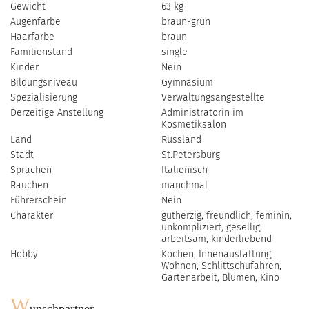
Gewicht
63 kg
Augenfarbe
braun-grün
Haarfarbe
braun
Familienstand
single
Kinder
Nein
Bildungsniveau
Gymnasium
Spezialisierung
Verwaltungsangestellte
Derzeitige Anstellung
Administratorin im
Kosmetiksalon
Land
Russland
Stadt
St.Petersburg
Sprachen
Italienisch
Rauchen
manchmal
Führerschein
Nein
Charakter
gutherzig, freundlich, feminin,
unkompliziert, gesellig,
arbeitsam, kinderliebend
Hobby
Kochen, Innenaustattung,
Wohnen, Schlittschufahren,
Gartenarbeit, Blumen, Kino
W
unschpartner