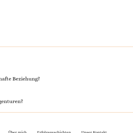
thafte Beziehung?
agenturen?
Über mich
Erfolgsgeschichten
Unser Kontakt