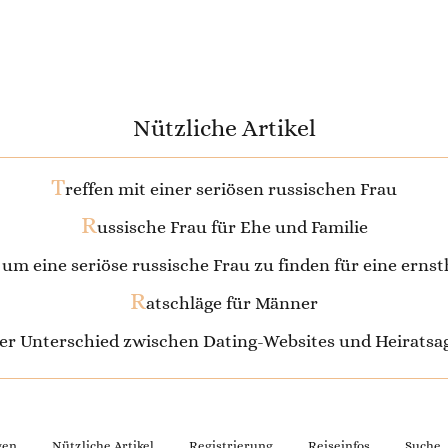
Nützliche Artikel
T
reffen mit einer seriösen russischen Frau
R
ussische Frau für Ehe und Familie
, um eine seriöse russische Frau zu finden für eine erns
R
atschläge für Männer
 der Unterschied zwischen Dating-Websites und Heirats
gen
Nützliche Artikel
Registrierung
Reiseinfos
Suche