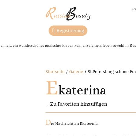
+7
Registrierung
genheit, ein wunderschönes russisches Frauen kennenzulernen, leben sowohl in Russ
Startseite
Galerie
St.Petersburg schöne Fra
E
katerina
Zu Favoriten hinzufügen
D
ie Nachricht an
Ekaterina