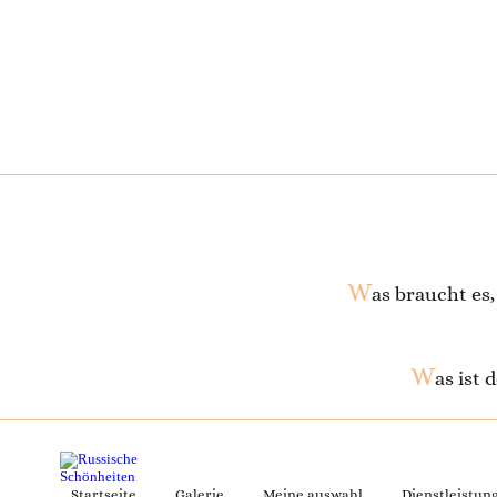
W
as braucht es
W
as ist
Startseite
Galerie
Meine auswahl
Dienstleistun