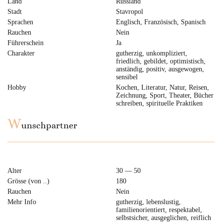
Land
Russland
Stadt
Stavropol
Sprachen
Englisch, Französisch, Spanisch
Rauchen
Nein
Führerschein
Ja
Charakter
gutherzig, unkompliziert,
friedlich, gebildet, optimistisch,
anständig, positiv, ausgewogen,
sensibel
Hobby
Kochen, Literatur, Natur, Reisen,
Zeichnung, Sport, Theater, Bücher
schreiben, spirituelle Praktiken
W
unschpartner
Alter
30 — 50
Grösse (von ..)
180
Rauchen
Nein
Mehr Info
gutherzig, lebenslustig,
familienorientiert, respektabel,
selbstsicher, ausgeglichen, reiflich