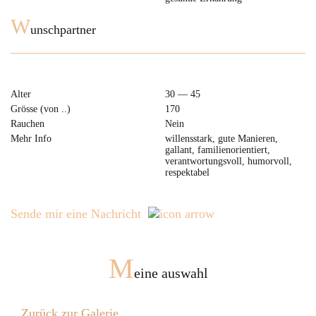
W
unschpartner
Alter
30 — 45
Grösse (von ..)
170
Rauchen
Nein
Mehr Info
willensstark, gute Manieren,
gallant, familienorientiert,
verantwortungsvoll, humorvoll,
respektabel
Sende mir eine Nachricht
M
eine auswahl
Zurück zur Galerie