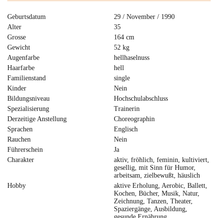
Geburtsdatum
29 / November / 1990
Alter
35
Grosse
164 cm
Gewicht
52 kg
Augenfarbe
hellhaselnuss
Haarfarbe
hell
Familienstand
single
Kinder
Nein
Bildungsniveau
Hochschulabschluss
Spezialisierung
Trainerin
Derzeitige Anstellung
Choreographin
Sprachen
Englisch
Rauchen
Nein
Führerschein
Ja
Charakter
aktiv, fröhlich, feminin, kultiviert,
gesellig, mit Sinn für Humor,
arbeitsam, zielbewußt, häuslich
Hobby
aktive Erholung, Aerobic, Ballett,
Kochen, Bücher, Musik, Natur,
Zeichnung, Tanzen, Theater,
Spaziergänge, Ausbildung,
gesunde Ernährung