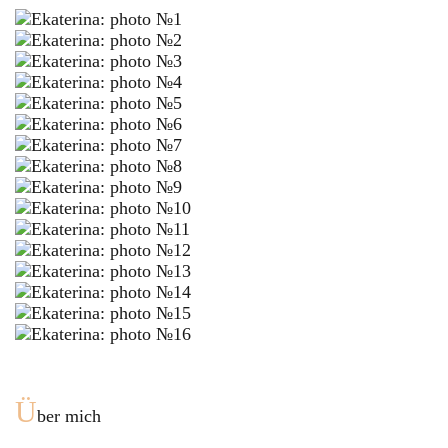
Ü
ber mich