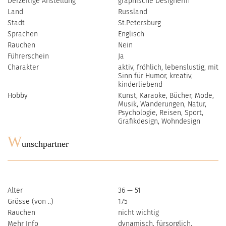
Derzeitige Anstellung
graphische Designerin
Land
Russland
Stadt
St.Petersburg
Sprachen
Englisch
Rauchen
Nein
Führerschein
Ja
Charakter
aktiv, fröhlich, lebenslustig, mit
Sinn für Humor, kreativ,
kinderliebend
Hobby
Kunst, Karaoke, Bücher, Mode,
Musik, Wanderungen, Natur,
Psychologie, Reisen, Sport,
Grafikdesign, Wohndesign
W
unschpartner
Alter
36 — 51
Grösse (von ..)
175
Rauchen
nicht wichtig
Mehr Info
dynamisch, fürsorglich,