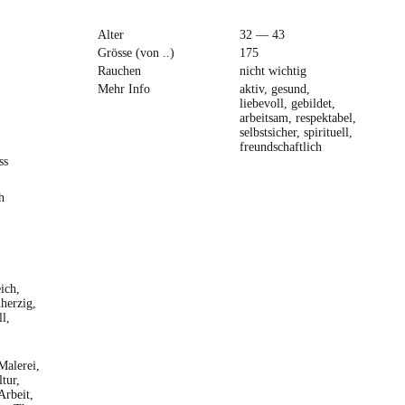
Alter
32 — 43
Grösse (von ..)
175
Rauchen
nicht wichtig
Mehr Info
aktiv, gesund,
liebevoll, gebildet,
arbeitsam, respektabel,
selbstsicher, spirituell,
freundschaftlich
ss
h
ich,
herzig,
l,
Malerei,
tur,
Arbeit,