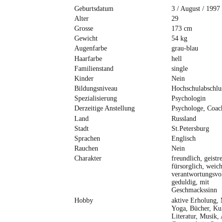
Geburtsdatum
3 / August / 1997
Alter
29
Grosse
173 cm
Gewicht
54 kg
Augenfarbe
grau-blau
Haarfarbe
hell
Familienstand
single
Kinder
Nein
Bildungsniveau
Hochschulabschlu
Spezialisierung
Psychologin
Derzeitige Anstellung
Psychologe, Coac
Land
Russland
Stadt
St.Petersburg
Sprachen
Englisch
Rauchen
Nein
Charakter
freundlich, geistre
fürsorglich, weich
verantwortungsvol
geduldig, mit
Geschmackssinn
Hobby
aktive Erholung, 
Yoga, Bücher, Kul
Literatur, Musik, 