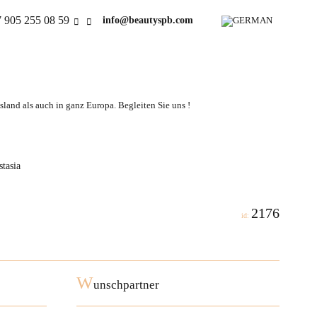
 905 255 08 59
info@beautyspb.com
land als auch in ganz Europa. Begleiten Sie uns !
tasia
2176
id:
W
unschpartner