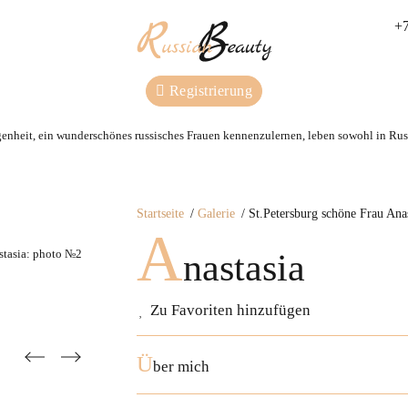
+7
Registrierung
genheit, ein wunderschönes russisches Frauen kennenzulernen, leben sowohl in Russ
Startseite
Galerie
St.Petersburg schöne Frau Anas
A
nastasia
Zu Favoriten hinzufügen
Ü
ber mich