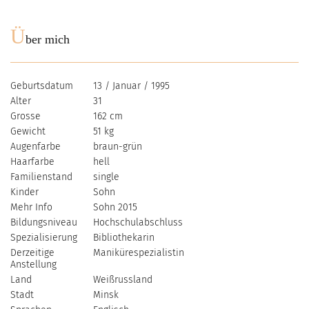
Ü
ber mich
Geburtsdatum
13 / Januar / 1995
Alter
31
Grosse
162 cm
Gewicht
51 kg
Augenfarbe
braun-grün
Haarfarbe
hell
Familienstand
single
Kinder
Sohn
Mehr Info
Sohn 2015
Bildungsniveau
Hochschulabschluss
Spezialisierung
Bibliothekarin
Derzeitige
Manikürespezialistin
Anstellung
Land
Weißrussland
Stadt
Minsk