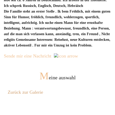
lebe seit ca. 8 Jahren in Deutschland. Ich arbeite in der Hotellerie.
Ich schprek Russisch, Englisch, Deutsch, Hebräisch
Die Familie steht an erster Stelle . Ik bem Fröhlich, mit einem guten
Sinn für Humor, fröhlich, freundlich, wohlerzogen, sportlich,
intelligent, aufrichtig. Ich suche einen Mann für eine ernsthafte
Beziehung. Mann : verantwortungsbewusst, freundlich, eine Person,
auf die man sich verlassen kann, anständig, treu, ein Freund , Nicht
religiös Gemeinsame Interessen: Reiselust, neue Kulturen entdecken,
aktiver Lebensstil . Fur mir ein Umzug ist kein Problem.
Sende mir eine Nachricht
M
eine auswahl
Zurück zur Galerie