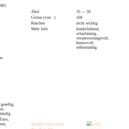
1981
Alter
35 — 50
Grösse (von ..)
168
Rauchen
nicht wichtig
Mehr Info
kinderliebend,
scharfsinnig,
verantwortungsvoll,
humorvoll,
selbstständig
ss
 gesellig,
or,
ständig
Tiere,
Sende mir eine
sen,