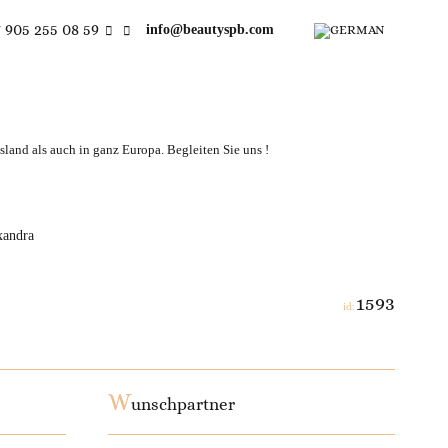
 905 255 08 59
info@beautyspb.com
land als auch in ganz Europa. Begleiten Sie uns !
xandra
1593
id:
W
unschpartner