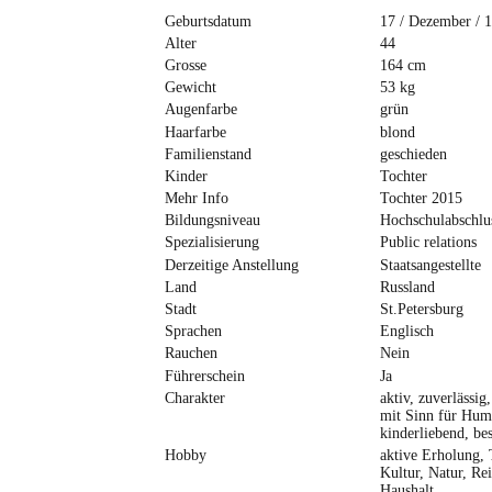
Geburtsdatum
17 / Dezember / 
Alter
44
Grosse
164 cm
Gewicht
53 kg
Augenfarbe
grün
Haarfarbe
blond
Familienstand
geschieden
Kinder
Tochter
Mehr Info
Tochter 2015
Bildungsniveau
Hochschulabschlu
Spezialisierung
Public relations
Derzeitige Anstellung
Staatsangestellte
Land
Russland
Stadt
St.Petersburg
Sprachen
Englisch
Rauchen
Nein
Führerschein
Ja
Charakter
aktiv, zuverlässig,
mit Sinn für Hum
kinderliebend, be
Hobby
aktive Erholung, 
Kultur, Natur, Rei
Haushalt