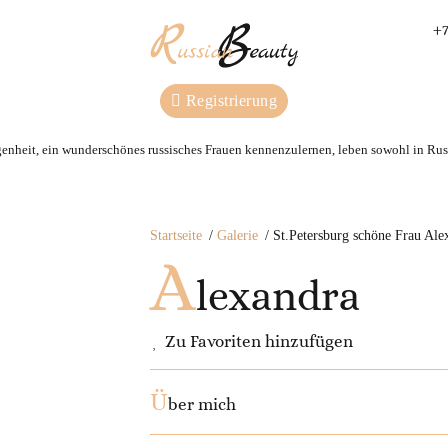
+7
Registrierung
genheit, ein wunderschönes russisches Frauen kennenzulernen, leben sowohl in Russ
Startseite
Galerie
St.Petersburg schöne Frau Ale
A
lexandra
Zu Favoriten hinzufügen
Ü
ber mich