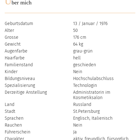
Ü
ber mich
Geburtsdatum
13 / Januar / 1976
Alter
50
Grosse
176 cm
Gewicht
64 kg
Augenfarbe
grau-grün
Haarfarbe
hell
Familienstand
geschieden
Kinder
Nein
Bildungsniveau
Hochschulabschluss
Spezialisierung
Technologin
Derzeitige Anstellung
Administratorin im
Kosmetiksalon
Land
Russland
Stadt
St.Petersburg
Sprachen
Englisch, Italienisch
Rauchen
Nein
Führerschein
Ja
Charakter
aktiv, freundlich, fürsorglich,