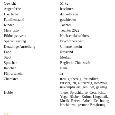
Gewicht
51 kg
Augenfarbe
haselnuss
Haarfarbe
dunkelbraun
Familienstand
geschieden
Kinder
Tochter
Mehr Info
Tochter 2022
Bildungsniveau
Hochschulabschluss
Spezialisierung
Psychotherapeut
Derzeitige Anstellung
Unternehmerin
Land
Russland
Stadt
Moskau
Sprachen
Englisch, Chinesisch
Rauchen
Nein
Führerschein
Ja
Charakter
treu, gutherzig, freundlich,
fürsorglich, aufrichtig, liebevoll,
unkompliziert, gebildet, gesellig
Hobby
Tiere, Sprachkurse, Geschichte,
Yoga, Bücher, Kultur, Linguistik,
Musik, Reisen, Arbeit, Zeichnung,
Kochkunst, gesunde Ernährung