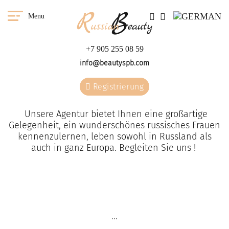
Menu
+7 905 255 08 59
info@beautyspb.com
Registrierung
Unsere Agentur bietet Ihnen eine großartige
Gelegenheit, ein wunderschönes russisches Frauen
kennenzulernen, leben sowohl in Russland als
auch in ganz Europa. Begleiten Sie uns !
Sie haben die Möglichkeit
W
eine Frau aus unserer
...
Agentur in jedem Land zu
treffen.