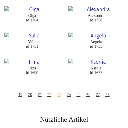
Olga
Alexandra
id 1764
id 1758
Yulia
Angela
id 1751
id 1735
Irina
Ksenia
id 1690
id 1677
19
20
21
22
23
24
25
26
27
28
Nützliche Artikel